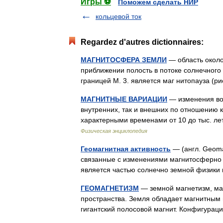
Игры ⚽
Поможем сделать НИР
кольцевой ток
Regardez d'autres dictionnaires:
МАГНИТОСФЕРА ЗЕМЛИ
— область около
приближении полость в потоке солнечного 
границей M. 3. является маг нитопауза (
МАГНИТНЫЕ ВАРИАЦИИ
— изменения во 
внутренних, так и внешних по отношению к
характерными временами от 10 до тыс. л
Физическая энциклопедия
Геомагнитная активность
— (англ. Geoma
связанные с изменениями магнитосферно 
является частью солнечно земной физики
ГЕОМАГНЕТИЗМ
— земной магнетизм, ма
пространства. Земля обладает магнитным 
гигантский полосовой магнит. Конфигура