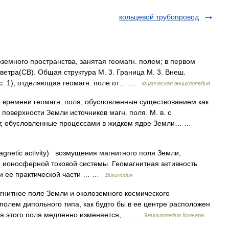
кольцевой трубопровод
земного пространства, занятая геомагн. полем; в первом
ветра(CB). Общая структура M. 3. Граница M. 3. Внеш.
рис. 1), отделяющая геомагн. поле от… …
Физическая энциклопедия
времени геомагн. поля, обусловленные существованием как
 поверхности Земли источников магн. поля. М. в. с
ет, обусловленные процессами в жидком ядре Земли… …
gnetic activity) возмущения магнитного поля Земли,
ионосферной токовой системы. Геомагнитная активность
 и ее практической части … …
Википедия
гнитное поле Земли и околоземного космического
полем дипольного типа, как будто бы в ее центре расположен
ция этого поля медленно изменяется,… …
Энциклопедия Кольера