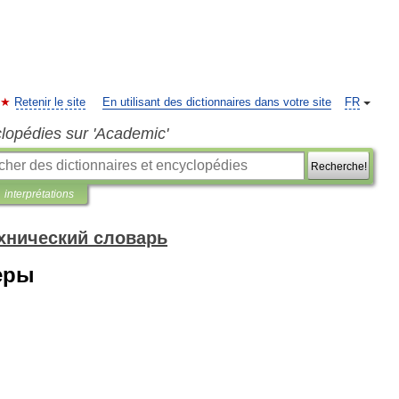
Retenir le site
En utilisant des dictionnaires dans votre site
FR
clopédies sur 'Academic'
Recherche!
interprétations
хнический словарь
еры