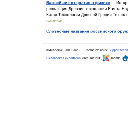
Важнейшие открытия в физике
— Истори
революция Древние технологии Египта Нау
Китая Технологии Древней Греции Техно
Википедия
Словесные названия российского оруж
© Academic, 2000-2026
Contactez-nous:
Support techn
Dictionnaires exportation
, créé sur PHP,
Joomla,