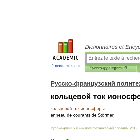
Dictionnaires et Ency
fr-academic.com
Русско-французский политехнический словарь
Русско-французский полите
кольцевой ток ионосф
кольцевой
ток
ионосферы
anneau
de
courants
de
Störmer
Русско
-
французский
политехнический
словарь
.
2013
.