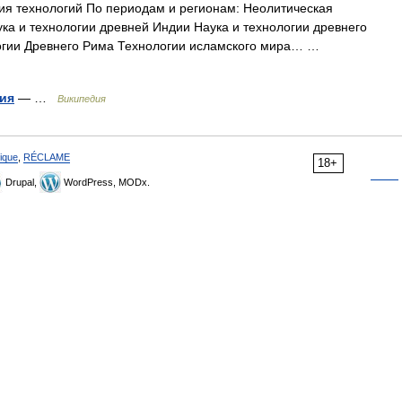
я технологий По периодам и регионам: Неолитическая
ка и технологии древней Индии Наука и технологии древнего
логии Древнего Рима Технологии исламского мира… …
ия
— …
Википедия
ique
,
RÉCLAME
18+
Drupal,
WordPress, MODx.